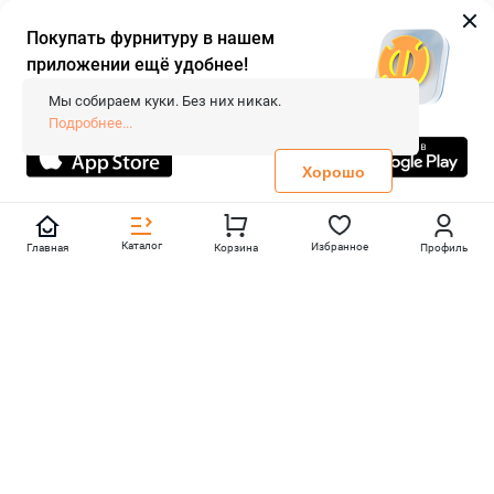
Покупать фурнитуру в нашем
приложении ещё удобнее!
© 2026 «FieraShop.ru»
Сопровождение сайта
- Вебформат.
Мы собираем куки. Без них никак.
Все права защищены.
Подробнее...
Не является публичной офертой
Политика конфиденциальности
Хорошо
Каталог
Избранное
Главная
Корзина
Профиль