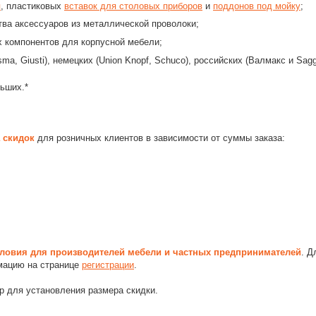
я
, пластиковых
вставок для столовых приборов
и
поддонов под мойку
;
ва аксессуаров из металлической проволоки;
 компонентов для корпусной мебели;
sma, Giusti), немецких (Union Knopf, Schuco), российских (Валмакс и Sagg
ьших.*
 скидок
для розничных клиентов в зависимости от суммы заказа:
ловия для производителей мебели и частных предпринимателей
. Д
мацию на странице
регистрации
.
р для установления размера скидки.