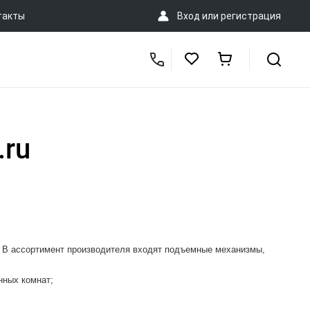
такты
Вход
или
регистрация
.ru
. В ассортимент производителя входят подъемные механизмы,
нных комнат;