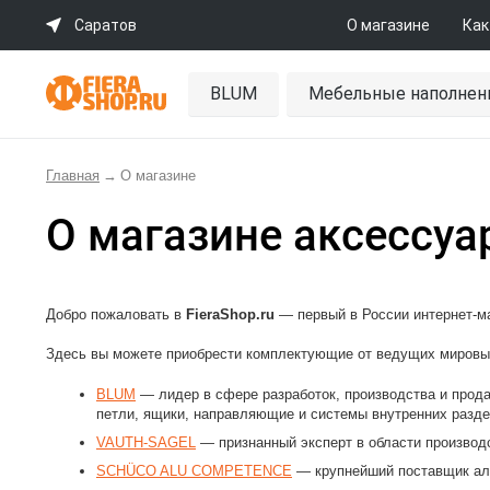
Саратов
О магазине
Как
BLUM
Мебельные наполнен
Главная
→
О магазине
О магазине аксессуар
Добро пожаловать в
FieraShop.ru
— первый в России интернет-ма
Здесь вы можете приобрести комплектующие от ведущих мировых
BLUM
— лидер в сфере разработок, производства и прод
петли, ящики, направляющие и системы внутренних разде
VAUTH-SAGEL
— признанный эксперт в области производ
SCHÜCO ALU COMPETENCE
— крупнейший поставщик ал