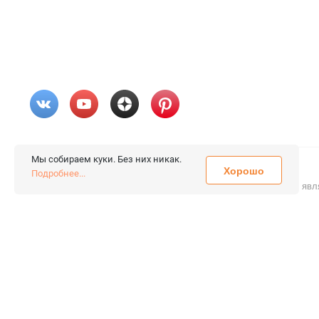
Мы собираем куки. Без них никак.
Хорошо
© 2026 «FieraShop.ru»
Подробнее...
Сопровождение сайта
- Вебформат.
Все права защищены.
Не явл