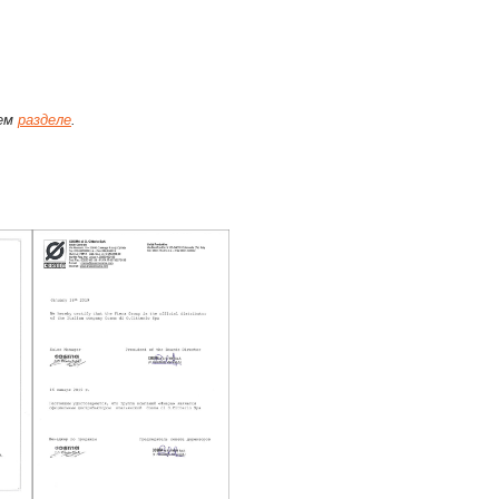
щем
разделе
.