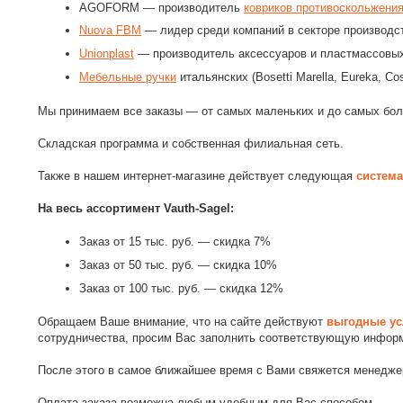
AGOFORM — производитель
ковриков противоскольжени
Nuova FBM
— лидер среди компаний в секторе производст
Unionplast
— производитель аксессуаров и пластмассовых
Мебельные ручки
итальянских (Bosetti Marella, Eureka, Co
Мы принимаем все заказы — от самых маленьких и до самых бол
Складская программа и собственная филиальная сеть.
Также в нашем интернет-магазине действует следующая
система
На весь ассортимент Vauth-Sagel:
Заказ от 15 тыс. руб. — скидка 7%
Заказ от 50 тыс. руб. — скидка 10%
Заказ от 100 тыс. руб. — скидка 12%
Обращаем Ваше внимание, что на сайте действуют
выгодные ус
сотрудничества, просим Вас заполнить соответствующую инфор
После этого в самое ближайшее время с Вами свяжется менедже
Оплата заказа возможна любым удобным для Вас способом.