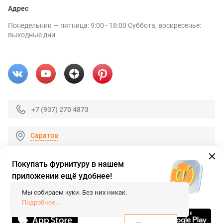
Адрес
Понедельник — пятница: 9:00 - 18:00 Суббота, воскресенье:
выходные дни
+7 (937) 270 4873
Саратов
Покупать фурнитуру в нашем
приложении ещё удобнее!
© 2026 «FieraShop.ru»
Сопровождение сайта
- Вебформат.
Мы собираем куки. Без них никак.
Все права защищены.
Подробнее...
Не является публичной офертой