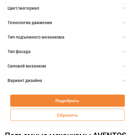
Да
+
Цвет/материал
белый
+
Технология движения
серый
BLUMOTION
+
темно-серый
Тип подъемного механизма
TIP-ON
HKi
+
Тип фасада
алюминиевая рамка
+
Силовой механизм
глухой фасад
23
+
Вариант дизайна
25
без заглушек
+
27
с заглушками
28
Подобрать
Сбросить