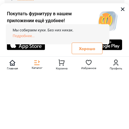
Покупать фурнитуру в нашем
приложении ещё удобнее!
© 2026 «FieraShop.ru»
Сопровождение сайта
- Вебформат.
Мы собираем куки. Без них никак.
Все права защищены.
Подробнее...
Не является публичной офертой
Политика конфиденциальности
Хорошо
Каталог
Избранное
Главная
Корзина
Профиль